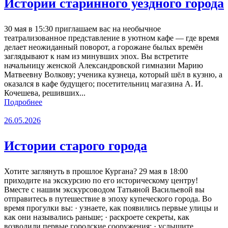
Истории старинного уездного города
30 мая в 15:30 приглашаем вас на необычное
театрализованное представление в уютном кафе — где время
делает неожиданный поворот, а горожане былых времён
заглядывают к нам из минувших эпох. Вы встретите
начальницу женской Александровской гимназии Марию
Матвеевну Волкову; ученика кузнеца, который шёл в кузню, а
оказался в кафе будущего; посетительниц магазина А. И.
Кочешева, решивших...
Подробнее
26.05.2026
Истории старого города
Хотите заглянуть в прошлое Кургана? 29 мая в 18:00
приходите на экскурсию по его историческому центру!
Вместе с нашим экскурсоводом Татьяной Васильевой вы
отправитесь в путешествие в эпоху купеческого города. Во
время прогулки вы: · узнаете, как появились первые улицы и
как они назывались раньше; · раскроете секреты, как
возводили первые городские сооружения; · услышите...