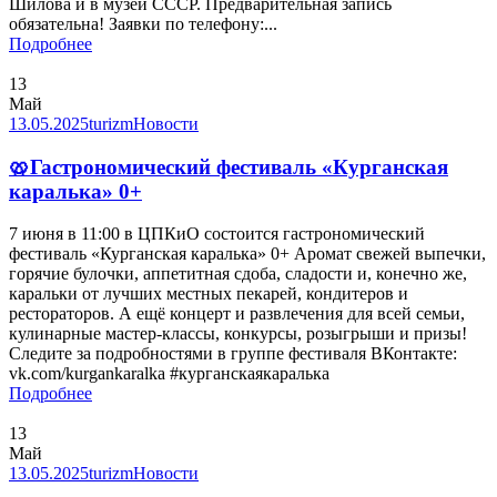
Шилова и в музей СССР. Предварительная запись
обязательна! Заявки по телефону:...
Подробнее
13
Май
13.05.2025
turizm
Новости
🥨Гастрономический фестиваль «Курганская
каралька» 0+
7 июня в 11:00 в ЦПКиО состоится гастрономический
фестиваль «Курганская каралька» 0+ Аромат свежей выпечки,
горячие булочки, аппетитная сдоба, сладости и, конечно же,
каральки от лучших местных пекарей, кондитеров и
рестораторов. А ещё концерт и развлечения для всей семьи,
кулинарные мастер-классы, конкурсы, розыгрыши и призы!
Следите за подробностями в группе фестиваля ВКонтакте:
vk.com/kurgankaralka #курганскаякаралька
Подробнее
13
Май
13.05.2025
turizm
Новости