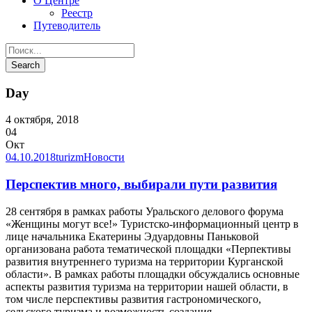
О Центре
Реестр
Путеводитель
Day
4 октября, 2018
04
Окт
04.10.2018
turizm
Новости
Перспектив много, выбирали пути развития
28 сентября в рамках работы Уральского делового форума
«Женщины могут все!» Туристско-информационный центр в
лице начальника Екатерины Эдуардовны Паньковой
организована работа тематической площадки «Перпективы
развития внутреннего туризма на территории Курганской
области». В рамках работы площадки обсуждались основные
аспекты развития туризма на территории нашей области, в
том числе перспективы развития гастрономического,
сельского туризма и возможность создания...