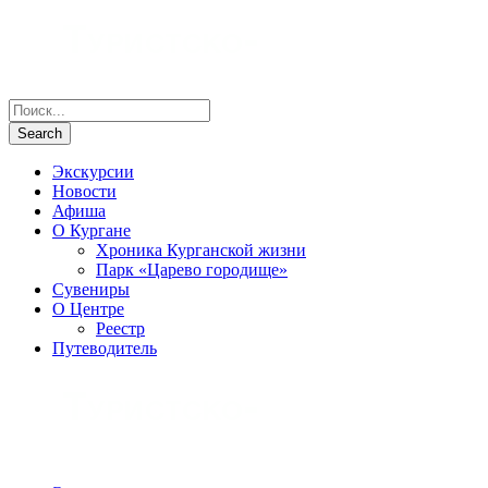
Экскурсии
Новости
Афиша
О Кургане
Хроника Курганской жизни
Парк «Царево городище»
Сувениры
О Центре
Реестр
Путеводитель