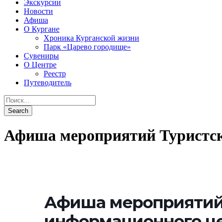
Экскурсии
Новости
Афиша
О Кургане
Хроника Курганской жизни
Парк «Царево городище»
Сувениры
О Центре
Реестр
Путеводитель
Афиша мероприятий Туристск
Афиша мероприятий
информационного це