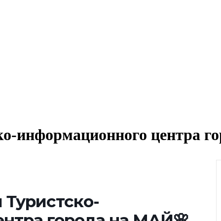
о-информационного центра г
 Туристско-
нтра города на МАЙ🌸