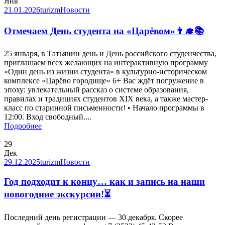
Янв
21.01.2026
turizm
Новости
Отмечаем День студента на «Царёвом»👨‍🎓📚
25 января, в Татьянин день и День российского студенчества,
приглашаем всех желающих на интерактивную программу
«Один день из жизни студента» в культурно-историческом
комплексе «Царёво городище» 6+ Вас ждёт погружение в
эпоху: увлекательный рассказ о системе образования,
правилах и традициях студентов XIX века, а также мастер-
класс по старинной письменности! • Начало программы в
12:00. Вход свободный....
Подробнее
29
Дек
29.12.2025
turizm
Новости
Год подходит к концу… как и запись на наши
новогодние экскурсии!⏳
Последний день регистрации — 30 декабря. Скорее