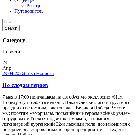
О Центре
Реестр
Путеводитель
Category
Новости
29
Апр
29.04.2026
turizm
Новости
По следам героев
7 мая в 17:00 приглашаем на автобусную экскурсию «Нам
Победу эту позабыть нельзя». Накануне светлого и грустного
праздника вспомним, как ковалась Великая Победа Вместе
мы: посетим мемориалы, посвящённые героям войны; узнаем
о трудовых и боевых подвигах земляков; вспомним
легендарный курганский 32-й лыжный полк; познакомимся с
историей эвакуированных в город предприятий — тех, что
ковали Победу...