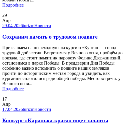
Подробнее
29
Апр
29.04.2026
turizm
Новости
Сохраним память о трудовом подвиге
Приглашаем на пешеходную экскурсию «Курган — город
трудовой доблести». Встретимся у Вечного огня, пройдём до
вокзала, где стоит памятник паровозу Феликс Дзержинский,
остановимся в парке Победы. В преддверии Дня Победы
особенно важно вспомнить о подвиге наших земляков,
пройти по историческим местам города и увидеть, как
курганцы сплотились ради общей победы. Место встречи: у
Вечного огня...
Подробнее
17
Апр
17.04.2026
turizm
Новости
Конкурс «Каралька-краса» ищет таланты