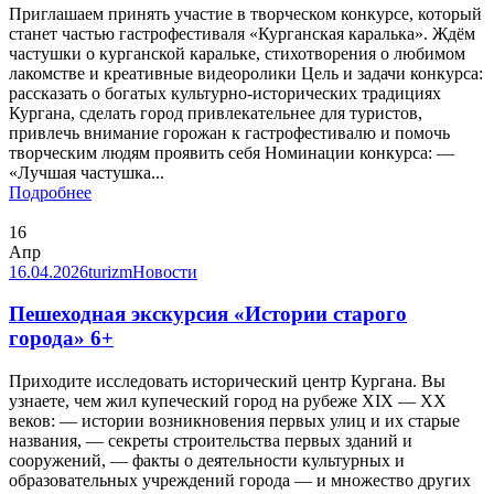
Приглашаем принять участие в творческом конкурсе, который
станет частью гастрофестиваля «Курганская каралька». Ждём
частушки о курганской каральке, стихотворения о любимом
лакомстве и креативные видеоролики Цель и задачи конкурса:
рассказать о богатых культурно-исторических традициях
Кургана, сделать город привлекательнее для туристов,
привлечь внимание горожан к гастрофестивалю и помочь
творческим людям проявить себя Номинации конкурса: —
«Лучшая частушка...
Подробнее
16
Апр
16.04.2026
turizm
Новости
Пешеходная экскурсия «Истории старого
города» 6+
Приходите исследовать исторический центр Кургана. Вы
узнаете, чем жил купеческий город на рубеже XIX — ХХ
веков: — истории возникновения первых улиц и их старые
названия, — секреты строительства первых зданий и
сооружений, — факты о деятельности культурных и
образовательных учреждений города — и множество других