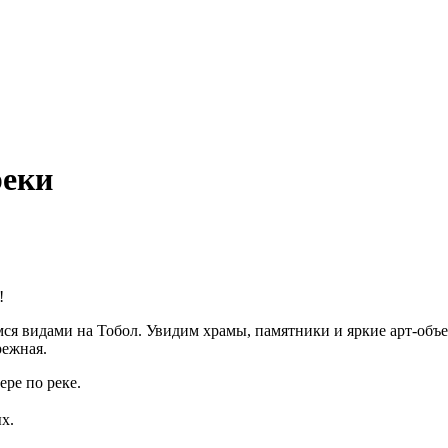
реки
!
 видами на Тобол. Увидим храмы, памятники и яркие арт‑объекты
режная.
ере по реке.
х.