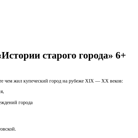
«Истории старого города» 6+
те чем жил купеческий город на рубеже XIX — ХХ веков:
я,
реждений города
овской.