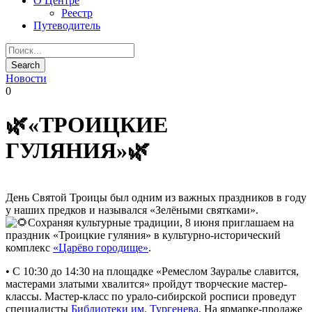
О Центре
Реестр
Путеводитель
Новости
0
🌿«ТРОИЦКИЕ
ГУЛЯНИЯ»🌿
День Святой Троицы был одним из важных праздников в году
у наших предков и назывался «Зелёными святками».
Сохраняя культурные традиции, 8 июня приглашаем на
праздник «Троицкие гуляния» в культурно-исторический
комплекс
«Царёво городище»
.
• С 10:30 до 14:30 на площадке «Ремеслом Зауралье славится,
мастерами златыми хвалится» пройдут творческие мастер-
классы. Мастер-класс по урало-сибирской росписи проведут
специалисты
Библиотеки им. Тургенева
. На ярмарке-продаже