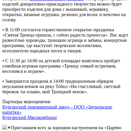
изделий декоративно-прикладного творчества можно будет
приобрести изделия для дома с вышивкой, керамику,
открытки, вязаные игрушки, резинки для волос и веночки на
голову.
• В 11:00 состоится торжественное открытие праздника
«Святая Троица пришла, с собою радость принесла». Вас ждут
развесёлые хороводы, троицкие игрища и забавы, концертная
программа, где выступят творческие коллективы,
исполнители народных песен и танцев.
• С 11:30 до 14:00 на детской площадке комплекса пройдет
семейная игровая программа «Троицу семьей встречаем,
веселимся и играем».
• Завершится праздник в 14:00 традиционным обрядом
опускания венков на реку Тобол «На счастливый, светлый
бережок ты плыви, мой Троицкий венок».
Партнеры мероприятия:
Курганский пивоваренный завод – ООО «Зауральские
напитки»
Курганский Мясокомбинат
Приглашаем всех за хорошим настроением на «Царёво