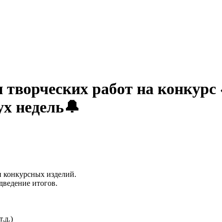
и творческих работ на конкурс
ух недель🔔
 и конкурсных изделий.
одведение итогов.
.д.)