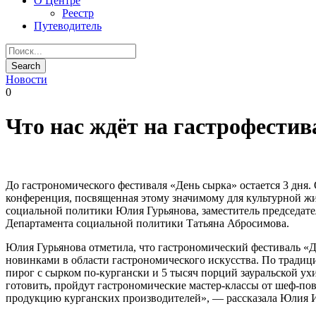
О Центре
Реестр
Путеводитель
Новости
0
Что нас ждёт на гастрофестив
До гастрономического фестиваля «День сырка» остается 3 дня.
конференция, посвященная этому значимому для культурной жи
социальной политики Юлия Гурьянова, заместитель председа
Департамента социальной политики Татьяна Абросимова.
Юлия Гурьянова отметила, что гастрономический фестиваль «Д
новинками в области гастрономического искусства. По традиц
пирог с сырком по-кургански и 5 тысяч порций зауральской у
готовить, пройдут гастрономические мастер-классы от шеф-по
продукцию курганских производителей», — рассказала Юлия 