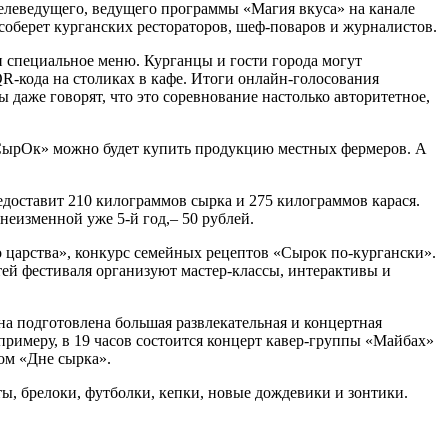
телеведущего, ведущего программы «Магия вкуса» на канале
 соберет курганских рестораторов, шеф-поваров и журналистов.
и специальное меню. Курганцы и гости города могут
R-кода на столиках в кафе. Итоги онлайн-голосования
 даже говорят, что это соревнование настолько авторитетное,
«СырОк» можно будет купить продукцию местных фермеров. А
оставит 210 килограммов сырка и 275 килограммов карася.
 неизменной уже 5-й год,– 50 рублей.
о царства», конкурс семейных рецептов «Сырок по-кургански».
ей фестиваля организуют мастер-классы, интерактивы и
на подготовлена большая развлекательная и концертная
примеру, в 19 часов состоится концерт кавер-группы «Майбах»
ом «Дне сырка».
ы, брелоки, футболки, кепки, новые дождевики и зонтики.