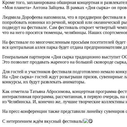
Кроме того, запланирована обширная концертная и развлекате
«Моя планета» Антона Зайцева. В рамках «Дня сырка» он прове
Людмила Дорофеева напомнила, что в преддверии фестиваля в 
попробовать новинки из речной, морской или океанической ры
подведут на фестивале. Сам фестиваль откроет четвертый чемп
что на него просятся тюменцы, челябинцы. Наших спортсмено
На фестивале по многочисленным просьбам посетителей будет
вся центральная аллея парка будет отдана предпринимателям 
Генеральным партнером «Дня сырка традиционно выступит ООО
Это позволит продавать жареного на большой сковороде сырка, 
Для гостей и участников фестиваля подготовлено немало конк
На «Дне сырка» гостей ждут розыгрыши призов, сувенирные ла
конкурсы, их будут развлекать аниматоры.
Как отметила Татьяна Абросимова, концертная программа фести
интерактивная программа, рассчитанная, в первую очередь, на
из Челябинска. И, конечно же, лучшие творческие коллективы 
На пресс-конференции также представили линейку сувениров с
С нетерпением ждём вкусный фестиваль!