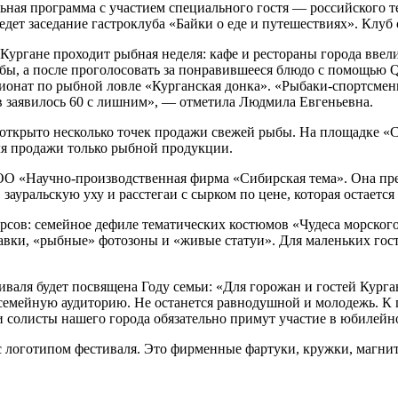
льная программа с участием специального гостя — российского 
дет заседание гастроклуба «Байки о еде и путешествиях». Клуб
Кургане проходит рыбная неделя: кафе и рестораны города ввел
бы, а после проголосовать за понравившееся блюдо с помощью Q
ионат по рыбной ловле «Курганская донка». «Рыбаки-спортсмены
в заявилось 60 с лишним», — отметила Людмила Евгеньевна.
 открыто несколько точек продажи свежей рыбы. На площадке 
для продажи только рыбной продукции.
 «Научно-производственная фирма «Сибирская тема». Она пред
зауральскую уху и расстегаи с сырком по цене, которая остается
урсов: семейное дефиле тематических костюмов «Чудеса морског
вки, «рыбные» фотозоны и «живые статуи». Для маленьких гост
валя будет посвящена Году семьи: «Для горожан и гостей Курга
 семейную аудиторию. Не останется равнодушной и молодежь. К 
и солисты нашего города обязательно примут участие в юбилейн
 логотипом фестиваля. Это фирменные фартуки, кружки, магнит