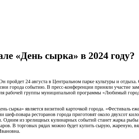
але «День сырка» в 2024 году?
 Он пройдет 24 августа в Центральном парке культуры и отдыха.
зни города событию. В пресс-конференции приняли участие зам
теля рабочей группы муниципальной программы «Любимый горо
ень сырка» является визитной карточкой города. «Фестиваль еж
ии шеф-повара ресторанов города приготовят около двухсот кило
хи. Одним из зрелищных кулинарных событий станет жарка рыбы 
варов. В торговых рядах можно будет купить сырую, жареную, 
Ивановна.