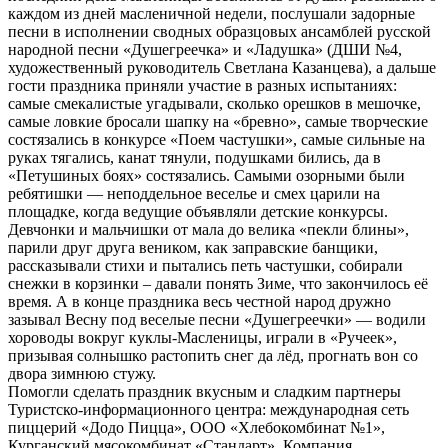
каждом из дней масленичной недели, послушали задорные
песни в исполнении сводных образцовых ансамблей русской
народной песни «Душегреечка» и «Ладушка» (ДШИ №4,
художественный руководитель Светлана Казанцева), а дальше
гости праздника приняли участие в разных испытаниях:
самые смекалистые угадывали, сколько орешков в мешочке,
самые ловкие бросали шапку на «бревно», самые творческие
состязались в конкурсе «Поем частушки», самые сильные на
руках тягались, канат тянули, подушками бились, да в
«Петушиных боях» состязались. Самыми озорными были
ребятишки — неподдельное веселье и смех царили на
площадке, когда ведущие объявляли детские конкурсы.
Девчонки и мальчишки от мала до велика «пекли блины»,
парили друг друга веником, как заправские банщики,
рассказывали стихи и пытались петь частушки, собирали
снежки в корзинки – давали понять Зиме, что закончилось её
время. А в конце праздника весь честной народ дружно
зазывал Весну под веселые песни «Душегреечки» — водили
хороводы вокруг куклы-Масленицы, играли в «Ручеек»,
призывая солнышко растопить снег да лёд, прогнать вон со
двора зимнюю стужу.
Помогли сделать праздник вкусным и сладким партнеры
Туристско-информационного центра: международная сеть
пиццерий «Додо Пицца», ООО «Хлебокомбинат №1»,
Курганский мясокомбинат «Стандарт», Компания