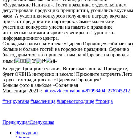
«Зауральские Напитки». Гости праздника с удовольствием
дегустировали продукцию предприятий, угощались вкусным
чаем. А участники конкурсов получили в награду вкусные
призы от предприятий-партнеров. Самые маленькие
участники конкурсов унесли на память о празднике
интересные книжки и яркие сувениры от Туристско-
информационного центра.
С каждым годом в комплекс «Царево Городище» собирает все
больше и больше гостей на городские праздники. Сердечно
благодарим тех, кто пришел к нам на «Царево» на проводы
зимы!
Впереди Троицкие гуляния. Встретимся вновь! Приходите,
будет ОЧЕНЬ интересно и весело! Приходите встречать Лето
в русских традициях на «Царевом Городище»!
Больше фото в альбоме «Солнечная
Масленица_2021»:
https://vk.com/album-87098494_276745212
#тицкургана
#масленица
#царевогородище
#троица
Предыдущая
Следующая
Экскурсии