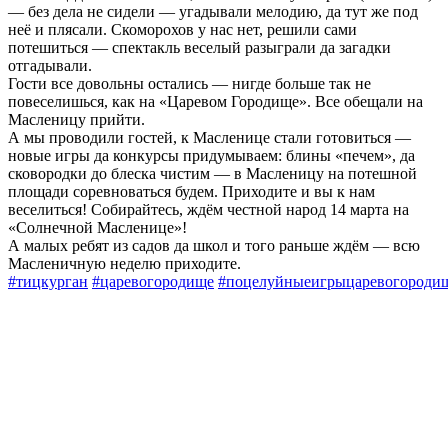
— без дела не сидели — угадывали мелодию, да тут же под
неё и плясали. Скоморохов у нас нет, решили сами
потешиться — спектакль веселый разыграли да загадки
отгадывали.
Гости все довольны остались — нигде больше так не
повеселишься, как на «Царевом Городище». Все обещали на
Масленицу прийти.
А мы проводили гостей, к Масленице стали готовиться —
новые игры да конкурсы придумываем: блины «печем», да
сковородки до блеска чистим — в Масленицу на потешной
площади соревноваться будем. Приходите и вы к нам
веселиться! Собирайтесь, ждём честной народ 14 марта на
«Солнечной Масленице»!
А малых ребят из садов да школ и того раньше ждём — всю
Масленичную неделю приходите.
#тицкурган
#царевогородище
#поцелуйныеигрыцаревогороди