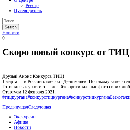
О Центре
Реестр
Путеводитель
Новости
0
Скоро новый конкурс от ТИЦ
Друзья! Анонс Конкурса ТИЦ!
1 марта — в России отмечают День кошек. По такому замечате
Готовьтесь к участию — делайте оригинальные фото своих люб
Стартуем 12 февраля 2021.
#тицкургана
#конкурстицкургана
#конкурстицкурганаБезкотажи
Предыдущая
Следующая
Экскурсии
Афиша
Новости