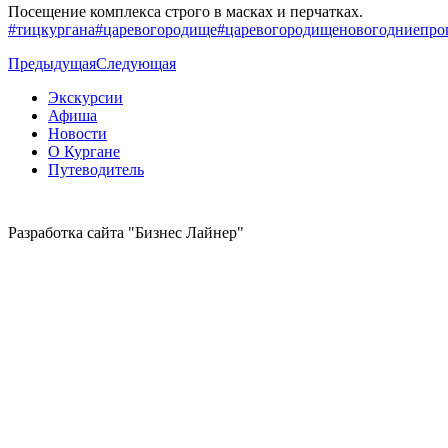
Посещение комплекса строго в масках и перчатках.
#тицкургана
#царевогородище
#царевогородищеновогодниепро
Предыдущая
Следующая
Экскурсии
Афиша
Новости
О Кургане
Путеводитель
Разработка сайта "Бизнес Лайнер"