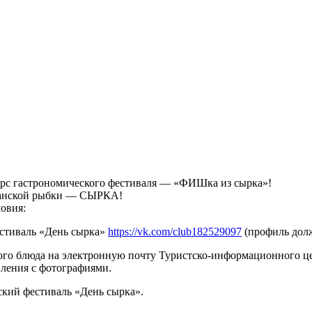
урс гастрономического фестиваля — «ФИШка из сырка»!
рганской рыбки — СЫРКА!
ловия:
естиваль «День сырка»
https://vk.com/club182529097
(профиль долж
ого блюда на электронную почту Туристско-информационного це
вления с фотографиями.
ский фестиваль «День сырка».