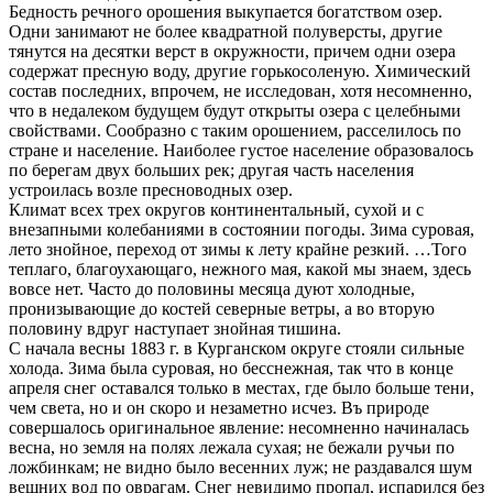
Бедность речного орошения выкупается богатством озер.
Одни занимают не более квадратной полуверсты, другие
тянутся на десятки верст в окружности, причем одни озера
содержат пресную воду, другие горькосоленую. Химический
состав последних, впрочем, не исследован, хотя несомненно,
что в недалеком будущем будут открыты озера с целебными
свойствами. Сообразно с таким орошением, расселилось по
стране и население. Наиболее густое население образовалось
по берегам двух больших рек; другая часть населения
устроилась возле пресноводных озер.
Климат всех трех округов континентальный, сухой и с
внезапными колебаниями в состоянии погоды. Зима суровая,
лето знойное, переход от зимы к лету крайне резкий. …Того
теплаго, благоухающаго, нежного мая, какой мы знаем, здесь
вовсе нет. Часто до половины месяца дуют холодные,
пронизывающие до костей северные ветры, а во вторую
половину вдруг наступает знойная тишина.
С начала весны 1883 г. в Курганском округе стояли сильные
холода. Зима была суровая, но бесснежная, так что в конце
апреля снег оставался только в местах, где было больше тени,
чем света, но и он скоро и незаметно исчез. Въ природе
совершалось оригинальное явление: несомненно начиналась
весна, но земля на полях лежала сухая; не бежали ручьи по
ложбинкам; не видно было весенних луж; не раздавался шум
вешних вод по оврагам. Снег невидимо пропал, испарился без