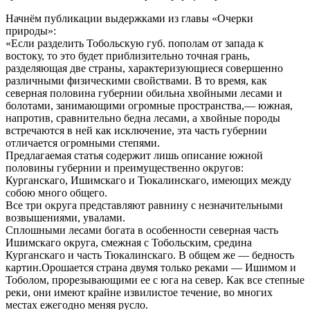
Начнём публикации выдержками из главы «Очерки
природы»:
«Если разделить Тобольскую губ. пополам от запада к
востоку, то это будет приблизительно точная грань,
разделяющая две страны, характеризующиеся совершенно
различными физическими свойствами. В то время, как
северная половина губернии обильна хвойными лесами и
болотами, занимающими огромные пространства,— южная,
напротив, сравнительно бедна лесами, а хвойные породы
встречаются в ней как исключение, эта часть губернии
отличается огромными степями.
Предлагаемая статья содержит лишь описание южной
половины губернии и преимущественно округов:
Курганскаго, Ишимскаго и Тюкалинскаго, имеющих между
собою много общего.
Все три округа представляют равнину с незначительными
возвышениями, увалами.
Сплошными лесами богата в особенности северная часть
Ишимскаго округа, смежная с Тобольским, средина
Курганскаго и часть Тюкалинскаго. В общем же — бедность
картин.Орошается страна двумя только реками — Ишимом и
Тоболом, прорезывающими ее с юга на север. Как все степные
реки, они имеют крайне извилистое течение, во многих
местах ежегодно меняя русло.