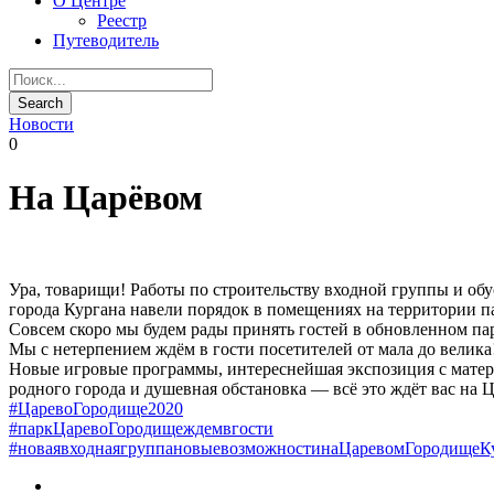
О Центре
Реестр
Путеводитель
Новости
0
На Царёвом
Ура, товарищи! Работы по строительству входной группы и об
города Кургана навели порядок в помещениях на территории п
Совсем скоро мы будем рады принять гостей в обновленном па
Мы с нетерпением ждём в гости посетителей от мала до велика
Новые игровые программы, интереснейшая экспозиция с матер
родного города и душевная обстановка — всё это ждёт вас на 
#ЦаревоГородище2020
#паркЦаревоГородищеждемвгости
#новаявходнаягруппановыевозможностинаЦаревомГородищеК