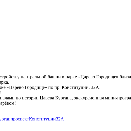
устройству центральной башни в парке «Царево Городище» близ
арка.
рке «Царево Городище» по пр. Конституции, 32А!
!
иалами по истории Царева Кургана, экскурсионная мини-програ
Царёвом!
урганпроспектКонституции32А