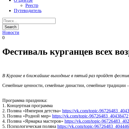
О Центре
Реестр
Путеводитель
Новости
0
Фестиваль курганцев всех воз
В Кургане в ближайшие выходные в пятый раз пройдет фестив
Семейные ценности, семейные династии, семейные традиции —
Программа праздника:
1. Концертная программа
2. Поляна «Империя детства»
https://vk.com/topic-96726483_404
3. Поляна «Родной мир»
https://vk.com/topic-96726483_40438472
4. Поляна «Ярмарка мастеров»
https://vk.com/topic-96726483_40
5. Психологическая поляна
https://vk.com/topic-96726483_40444