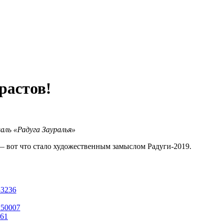
растов!
аль «Радуга Зауралья»
 вот что стало художественным замыслом Радуги-2019.
33236
250007
661