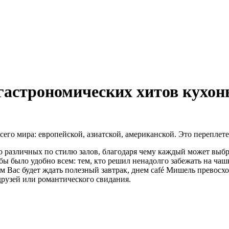
гастрономических хитов кухонь
сего мира: европейской, азиатской, американской. Это переплет
ко различных по стилю залов, благодаря чему каждый может выбр
ы было удобно всем: тем, кто решил ненадолго забежать на чашк
Утром Вас будет ждать полезный завтрак, днем сafé Мишель превос
друзей или романтического свидания.