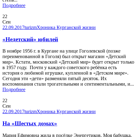
Подробнее
22
Сен
22.09.2017
turizm
Хроника Курганской жизни
«Недетский» юбилей
В ноябре 1956 г. в Кургане на улице Гоголевской (позже
переименованной в Гоголя) был открыт магазин «Детский
мир». Кстати, московский «Детский мир» будет открыт только
в 1957 году. Почти у каждого советского ребёнка есть
история о любимой игрушке, купленной в «Детском мире».
Сегодня эти «дети» разменяли пятый десяток. Их
воспоминания стали трогательными и сентиментальными, и...
Подробнее
22
Сен
22.09.2017
turizm
Хроника Курганской жизни
На «Шестых домах»
Мария Ефимовна жила в посёлке Энергетиков. Моя бабушка,