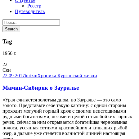
О Центре
Реестр
Путеводитель
Tag
1956 г.
22
Сен
22.09.2017
turizm
Хроника Курганской жизни
Мамин-Сибиряк о Зауралье
«Урал считается золотым дном, но Зауралье — это само
золото. Представьте себе такую картину: с одной стороны
проходит могучий горный кряж с своими неистощимыми
рудными богатствами, лесами и целой сетью бойких горных
речек, сейчас за ним открывается богатейшая черноземная
полоса, усеянная сотнями красивейших и кишащих рыбой
озер, а дальше уже стелется волнистой линией настоящая
степь...