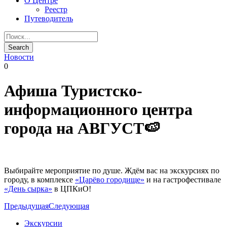
О Центре
Реестр
Путеводитель
Новости
0
Афиша Туристско-
информационного центра
города на АВГУСТ🍉
Выбирайте мероприятие по душе. Ждём вас на экскурсиях по
городу, в комплексе
«Царёво городище»
и на гастрофестивале
«День сырка»
в ЦПКиО!
Предыдущая
Следующая
Экскурсии