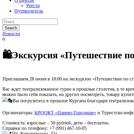
О Центре
Реестр
Путеводитель
Новости
0
🛍️Экскурсия «Путешествие п
Приглашаем 28 июня в 18:00 на экскурсию «Путешествие по с
Вас ждет театрализованное турне в прошлые столетия, в те вре
можно было себя показать, на других посмотреть, товару купить
Вы погрузитесь в прошлое Кургана благодаря театрализов
Организаторы:
КРООКТ «Царево Городище»
и Туристско-инфо
Стоимость: взрослые – 50 рублей, дети – бесплатно.
Справки по телефону: +7 (991) 467-10-05
Пр. Конституции, 32а