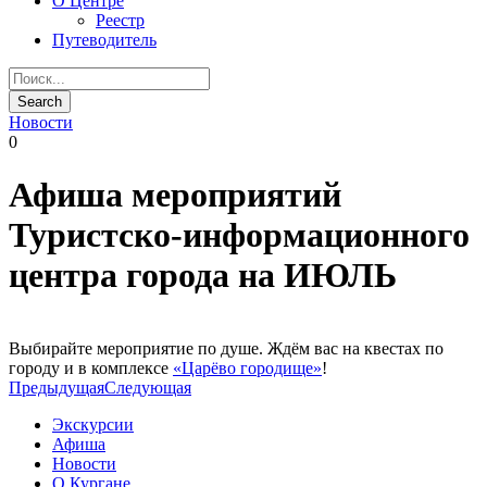
О Центре
Реестр
Путеводитель
Новости
0
Афиша мероприятий
Туристско-информационного
центра города на ИЮЛЬ
Выбирайте мероприятие по душе. Ждём вас на квестах по
городу и в комплексе
«Царёво городище»
!
Предыдущая
Следующая
Экскурсии
Афиша
Новости
О Кургане