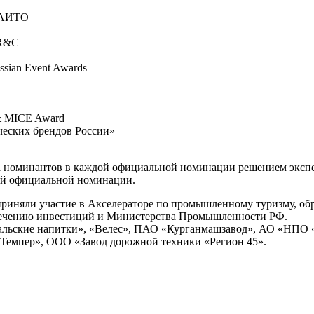
НАИТО
 R&C
sian Event Awards
 & MICE Award
ческих брендов России»
а номинантов в каждой официальной номинации решением экспер
дой официальной номинации.
риняли участие в Акселераторе по промышленному туризму, обр
влечению инвестиций и Министерства Промышленности РФ.
ральские напитки», «Велес», ПАО «Курганмашзавод», АО «НПО 
«Темпер», ООО «Завод дорожной техники «Регион 45».