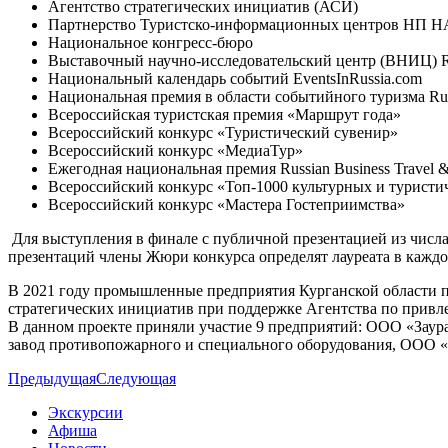
Агентство стратегических инициатив (АСИ)
Партнерство Туристско-информационных центров НП 
Национальное конгресс-бюро
Выставочный научно-исследовательский центр (ВНИЦ)
Национальный календарь событий EventsInRussia.com
Национальная премия в области событийного туризма Rus
Всероссийская туристская премия «Маршрут года»
Всероссийский конкурс «Туристический сувенир»
Всероссийский конкурс «МедиаТур»
Ежегодная национальная премия Russian Business Travel
Всероссийский конкурс «Топ-1000 культурных и туристи
Всероссийский конкурс «Мастера Гостеприимства»
Для выступления в финале с публичной презентацией из числ
презентаций члены Жюри конкурса определят лауреата в каж
В 2021 году промышленные предприятия Курганской области п
стратегических инициатив при поддержке Агентства по при
В данном проекте приняли участие 9 предприятий: ООО «Зау
завод противопожарного и специального оборудования, ООО 
Предыдущая
Следующая
Экскурсии
Афиша