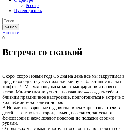
О Центре
Реестр
Путеводитель
Новости
0
Встреча со сказкой
Скоро, скоро Новый год! Со дня на день все мы закрутимся в
предновогодней суете: подарки, мишура, блестящие шары и
конфеты!.. Мы уже ощущаем запах мандаринов и еловых
веток. Многое нужно успеть, но главное — создать себе и
близким праздничное настроение, подготовиться к встрече с
волшебной новогодней ночью.
В Новый год взрослые с удовольствием «превращаются» в
детей — катаются с горок, шумят, веселятся, запускают
фейерверки и даже делают новогодние подарки своими
руками.
О подарках мы с вами и хотели поговорить: под новый год