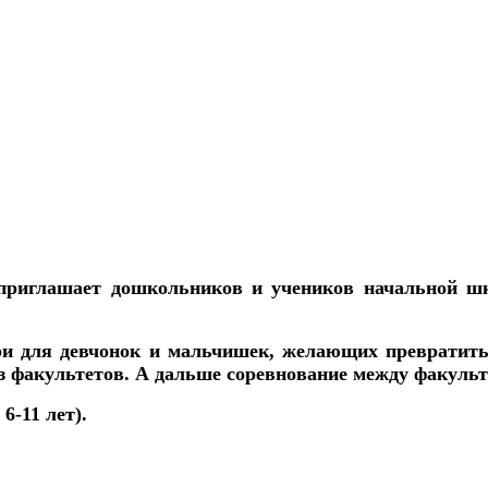
приглашает
дошкольников и учеников начальной ш
ери
для девчонок и мальчишек, желающих превратить
з факультетов.
А дальше соревнование между факуль
т
6-11 лет
).