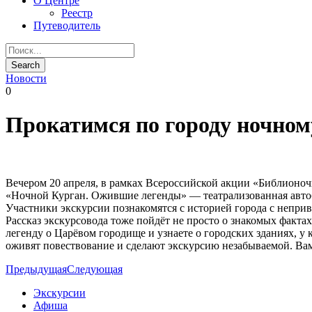
О Центре
Реестр
Путеводитель
Новости
0
Прокатимся по городу ночному
Вечером 20 апреля, в рамках Всероссийской акции «Библионо
«Ночной Курган. Ожившие легенды» — театрализованная автобу
Участники экскурсии познакомятся с историей города с непри
Рассказ экскурсовода тоже пойдёт не просто о знакомых факта
легенду о Царёвом городище и узнаете о городских зданиях, у
оживят повествование и сделают экскурсию незабываемой. Вам о
Предыдущая
Следующая
Экскурсии
Афиша