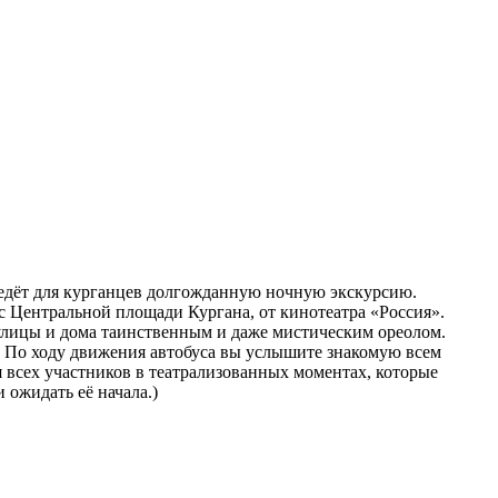
едёт для курганцев долгожданную ночную экскурсию.
с Центральной площади Кургана, от кинотеатра «Россия».
 улицы и дома таинственным и даже мистическим ореолом.
и. По ходу движения автобуса вы услышите знакомую всем
я всех участников в театрализованных моментах, которые
 ожидать её начала.)