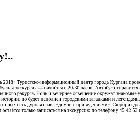
!..
чь 2018» Туристско-информационный центр города Кургана пров
сная экскурсия — начнётся в 20-30 часов. Автобус отправится 
вычного ракурса. Ночь и вечернее освещение окружат знакомые
х истории, но будет наполнен городскими загадками и легендам
 которых есть дурная слава «домов с приведениями». Сюрприз дл
стаётся только записаться на экскурсию по телефону 45-42-53 и