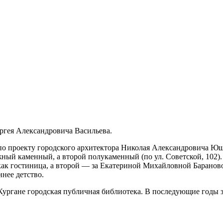
ергея Александровича Васильева.
о проекту городского архитектора Николая Александровича Юшк
ажный каменный, а второй полукаменный (по ул. Советской, 102
как гостиница, а второй — за Екатериной Михайловной Бараново
ннее детство.
 Кургане городская публичная библиотека. В последующие годы з