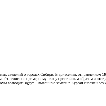
льных сведений о городах Сибири. В донесении, отправленном
16
м обзавелись по примерному плану пристойным образом и отстра
 домы возводить будут…Выгонною землей г. Курган снабжен без 