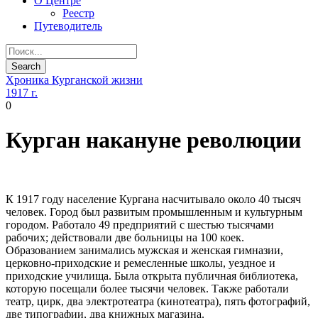
О Центре
Реестр
Путеводитель
Хроника Курганской жизни
1917 г.
0
Курган накануне революции
К 1917 году население Кургана насчитывало около 40 тысяч
человек. Город был развитым промышленным и культурным
городом. Работало 49 предприятий с шестью тысячами
рабочих; действовали две больницы на 100 коек.
Образованием занимались мужская и женская гимназии,
церковно-приходские и ремесленные школы, уездное и
приходские училища. Была открыта публичная библиотека,
которую посещали более тысячи человек. Также работали
театр, цирк, два электротеатра (кинотеатра), пять фотографий,
две типографии, два книжных магазина.